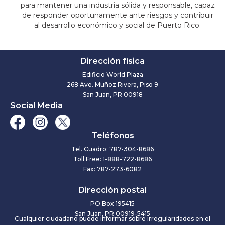
para mantener una industria sólida y responsable, capaz
de responder oportunamente ante riesgos y contribuir
al desarrollo económico y social de Puerto Rico.
Dirección física
Edificio World Plaza
268 Ave. Muñoz Rivera, Piso 9
San Juan, PR 00918
Social Media
Teléfonos
Tel. Cuadro: 787-304-8686
Toll Free: 1-888-722-8686
Fax: 787-273-6082
Dirección postal
PO Box 195415
San Juan, PR 00919-5415
Cualquier ciudadano puede informar sobre irregularidades en el